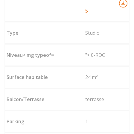
5
Studio
"> 0-RDC
24 m²
terrasse
1