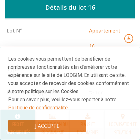
Détails du lot 16
Appartement
16
Les cookies vous permettent de bénéficier de
nombreuses fonctionnalités afin d'améliorer votre
T3
expérience sur le site de LODGIM. En utilisant ce site,
vous acceptez de recevoir des cookies conformément
à notre politique sur les Cookies
"> 1er
Pour en savoir plus, veuillez-vous reporter à notre
Politique de confidentialité.
57 m²
PRIX ET
PRÉSENTATION DU
PLANS ET
LOCALISATION ET
J'ACCEPTE
DISPONIBILITÉS
PROGRAMME
DOCUMENTS
SITUATION
balcon