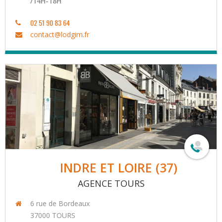
/14H-18H
02 51 90 83 64
contact@lodgim.fr
INDRE ET LOIRE (37)
AGENCE TOURS
6 rue de Bordeaux
37000
TOURS