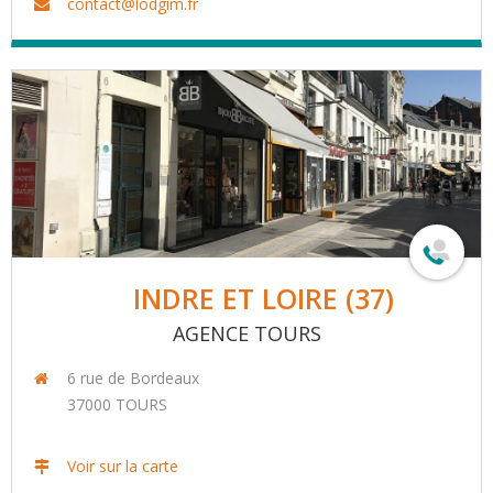
contact@lodgim.fr
INDRE ET LOIRE (37)
AGENCE TOURS
6 rue de Bordeaux
37000
TOURS
Voir sur la carte